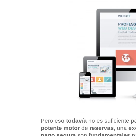
Pero es
o todavía
no es suficiente 
potente motor
de
reservas,
una
ex
pago segura
son
fundamentales
p