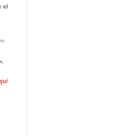
en
el
los
n,
qui