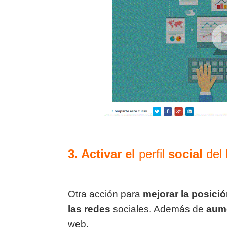
3. Activar
el
perfil
social
del 
Otra acción para
mejorar la
posici
las redes
sociales. Además de
aum
web.