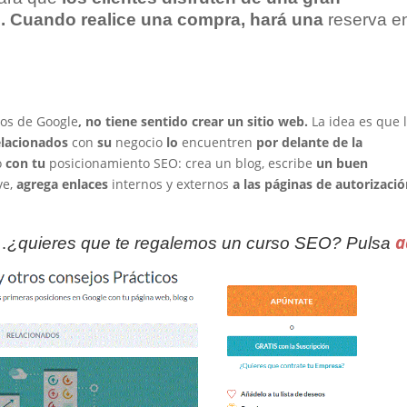
.
Cuando realice una
compra,
hará
una
reserva 
dos de Google
, no tiene sentido crear un sitio web.
La idea es que 
elacionados
con
su
negocio
lo
encuentren
por
delante
de
la
o
con tu
posicionamiento SEO: crea un blog, escribe
un buen
ve,
agrega
enlaces
internos y externos
a
las páginas
de
autorizació
a
…
¿quieres que te regalemos un curso SEO? Pulsa