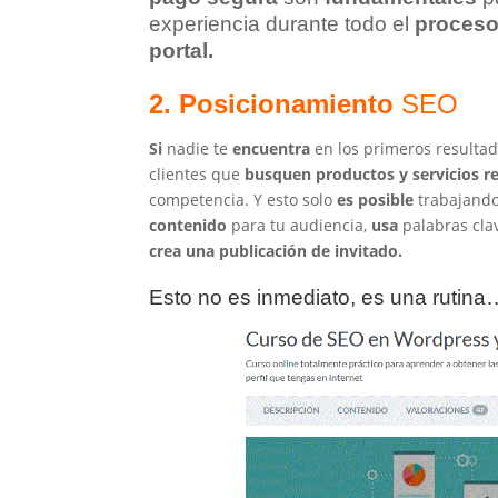
experiencia durante todo el
proceso
portal.
2. Posicionamiento
SEO
Si
nadie te
encuentra
en los primeros resulta
clientes que
busquen
productos
y
servicios
r
competencia. Y esto solo
es
posible
trabajand
contenido
para tu audiencia,
usa
palabras cla
crea
una
publicación
de
invitado.
Esto no es inmediato, es una rutina