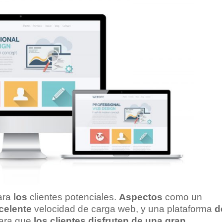
para
los
clientes potenciales.
Aspectos
como un
celente
velocidad de carga web, y una plataforma
d
ara que
los
clientes
disfruten
de una
gran