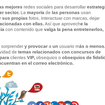
as
mejores
redes sociales para desarrollar
estrateg
er sector
.
La
mayoría
de
las
personas
usan
r sus propias
fotos, interactuar con marcas, dejar
lacionadas
con ellas.
Así que aprovech
e la
ia
con contenido que
valga la pena
entretenerlos,
s
sorprender
y
provocar
a
un
usuario m
ás o
menos
ividad de
temas relacionados
con concursos
de
para
clientes
VIP,
obsequios o
obsequios de
fidel
ncuentran en el correo
electrónico.