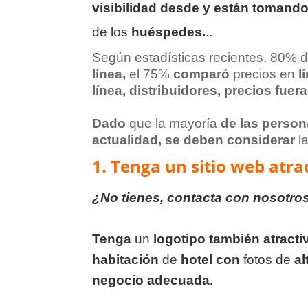
visibilidad desde y están
tomand
de los
huéspedes.
..
Según estadísticas recientes, 80% d
línea,
el 75%
comparó
precios en
l
línea,
distribuidores, precios fuer
Dado
que la mayoría
de las person
actualidad, se deben considerar
la
1.
Tenga un sitio web atra
¿No tienes, contacta con nosotro
Tenga
un
logotipo también atracti
habitación
de
hotel con
fotos de
al
negocio adecuada.