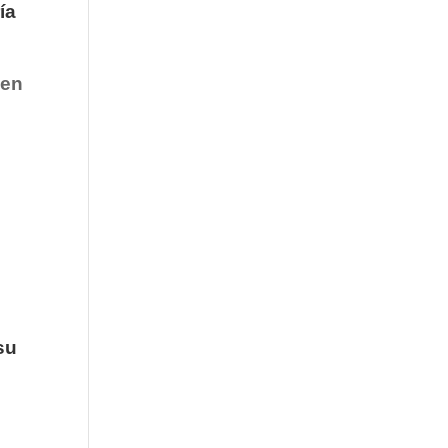
ía
en
su