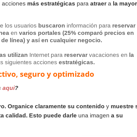
o
acciones
más estratégicas
para
atraer
a
la
mayor
e los usuarios
buscaron
información para
reservar
ínea
en
varios portales (25% comparó precios en
a de
línea) y así en cualquier negocio.
as utilizan
Internet para
reservar
vacaciones en
la
s siguientes acciones
estratégicas.
ctivo, seguro y optimizado
s
aqui
?
vo.
Organice claramente su contenido
y
muestre
ta calidad.
Esto
puede
darle
una imagen
a su