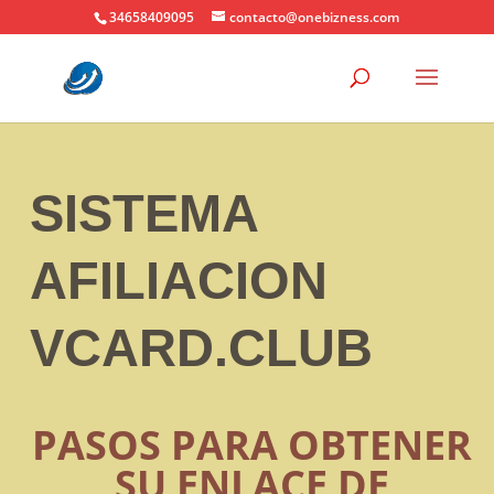
34658409095
contacto@onebizness.com
SISTEMA
AFILIACION
VCARD.CLUB
PASOS PARA OBTENER
SU ENLACE DE