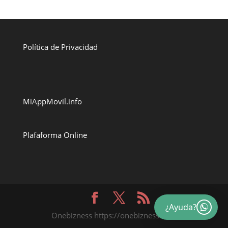
Política de Privacidad
MiAppMovil.info
Plafaforma Online
¿Ayuda?
Onebizness https://onebizness.com